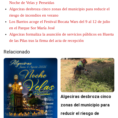
Noche de Velas y Perseidas
Algeciras desbroza cinco zonas del municipio para reducir el
riesgo de incendios en verano
Los Barrios acoge el Festival Bocata Wars del 9 al 12 de julio
en el Parque Sor María José
Algeciras formaliza la asunción de servicios públicos en Huerta
de las Pilas tras la firma del acta de recepción
Relacionado
Algeciras desbroza cinco
zonas del municipio para
reducir el riesgo de