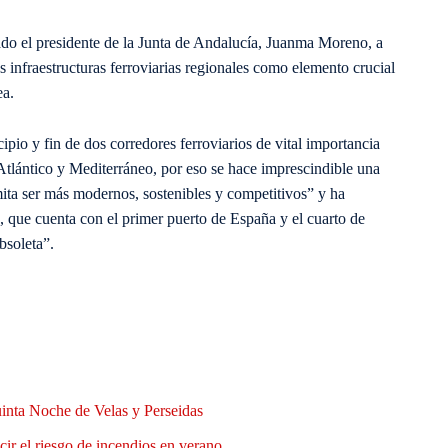
cado el presidente de la Junta de Andalucía, Juanma Moreno, a
as infraestructuras ferroviarias regionales como elemento crucial
ea.
io y fin de dos corredores ferroviarios de vital importancia
 Atlántico y Mediterráneo, por eso se hace imprescindible una
mita ser más modernos, sostenibles y competitivos” y ha
a, que cuenta con el primer puerto de España y el cuarto de
bsoleta”.
uinta Noche de Velas y Perseidas
ir el riesgo de incendios en verano