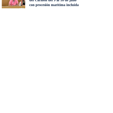
del Carmen del 9 al 16 de julio
con procesión marítima incluida