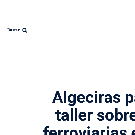
Buscar
Algeciras p
taller sob
ferroviarias