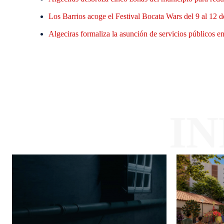
Los Barrios acoge el Festival Bocata Wars del 9 al 12 d
Algeciras formaliza la asunción de servicios públicos en 
I