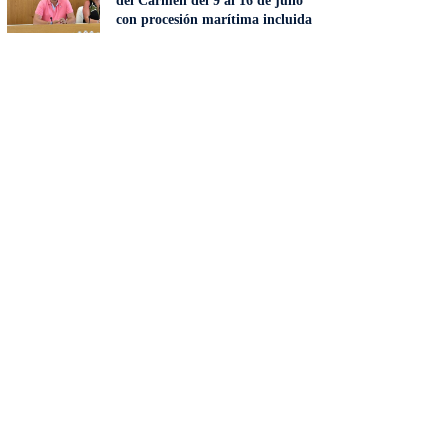
del Carmen del 9 al 16 de julio
con procesión marítima incluida