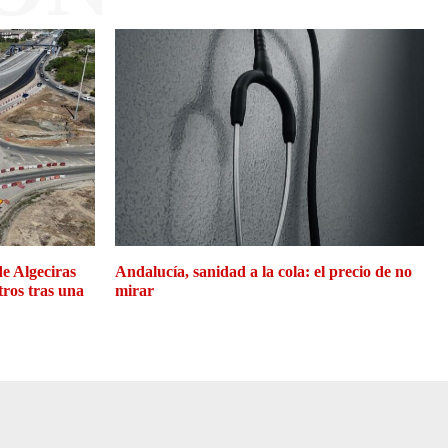
de Algeciras
Andalucía, sanidad a la cola: el precio de no
tros tras una
mirar