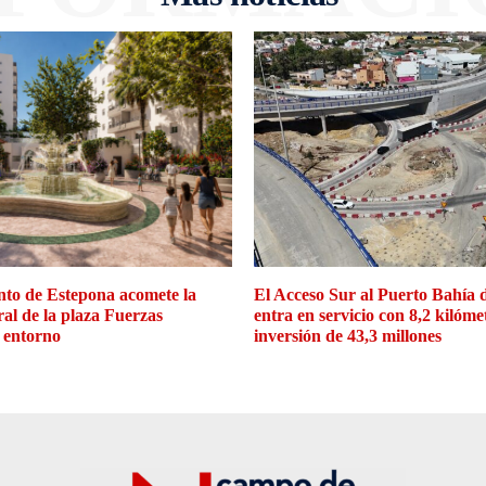
to de Estepona acomete la
El Acceso Sur al Puerto Bahía 
ral de la plaza Fuerzas
entra en servicio con 8,2 kilóme
 entorno
inversión de 43,3 millones