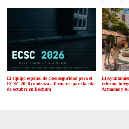
El equipo español de ciberseguridad para el
El Ayuntamien
ECSC 2026 comienza a formarse para la cita
reforma integ
de octubre en Bochum
Armadas y su