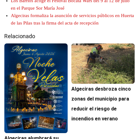
Los Barrios acoge el Festival Bocata Wars del 9 al 12 de julio
en el Parque Sor María José
Algeciras formaliza la asunción de servicios públicos en Huerta
de las Pilas tras la firma del acta de recepción
Relacionado
Algeciras desbroza cinco
zonas del municipio para
reducir el riesgo de
incendios en verano
Algeciras alumbrará su