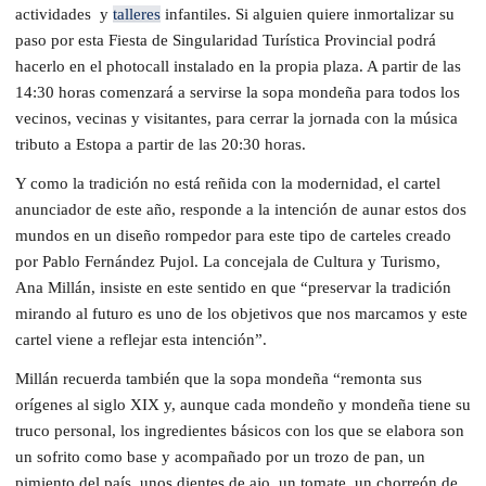
actividades
y
talleres
infantiles. Si alguien quiere inmortalizar su
paso por esta Fiesta de Singularidad Turística Provincial podrá
hacerlo en el photocall instalado en la propia plaza. A partir de las
14:30 horas comenzará a servirse la sopa mondeña para todos los
vecinos, vecinas y visitantes, para cerrar la jornada con la música
tributo a Estopa a partir de las 20:30 horas.
Y como la tradición no está reñida con la modernidad, el cartel
anunciador de este año, responde a la intención de aunar estos dos
mundos en un diseño rompedor para este tipo de carteles creado
por Pablo Fernández Pujol. La concejala de Cultura y Turismo,
Ana Millán, insiste en este sentido en que “preservar la tradición
mirando al futuro es uno de los objetivos que nos marcamos y este
cartel viene a reflejar esta intención”.
Millán recuerda también que la sopa mondeña “remonta sus
orígenes al siglo XIX y, aunque cada mondeño y mondeña tiene su
truco personal, los ingredientes básicos con los que se elabora son
un sofrito
como base y acompañado por un trozo de pan, un
pimiento del país
,
unos dientes de ajo, un tomate, un chorreón de