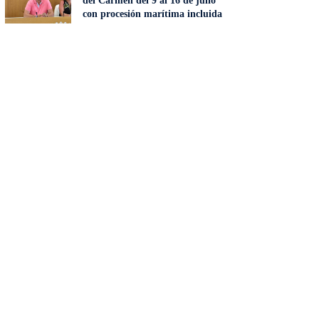
del Carmen del 9 al 16 de julio
con procesión marítima incluida