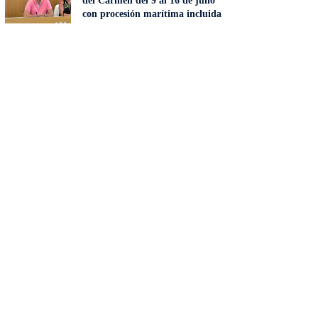
del Carmen del 9 al 16 de julio
con procesión marítima incluida