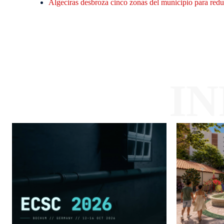
Algeciras desbroza cinco zonas del municipio para reduc
I