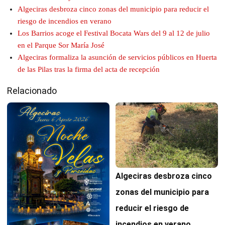
Algeciras desbroza cinco zonas del municipio para reducir el
riesgo de incendios en verano
Los Barrios acoge el Festival Bocata Wars del 9 al 12 de julio
en el Parque Sor María José
Algeciras formaliza la asunción de servicios públicos en Huerta
de las Pilas tras la firma del acta de recepción
Relacionado
Algeciras desbroza cinco
zonas del municipio para
reducir el riesgo de
incendios en verano