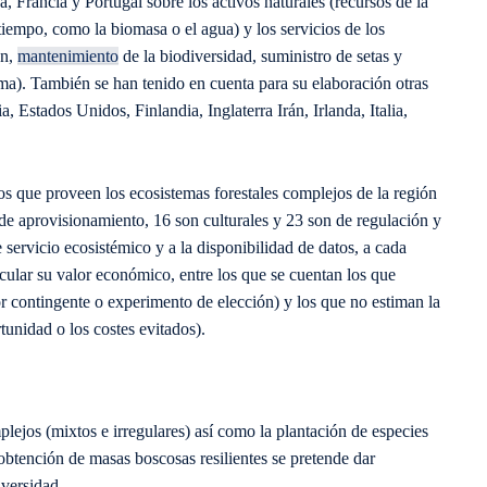
a, Francia y Portugal sobre los activos naturales (recursos de la
tiempo, como la biomasa o el agua) y los servicios de los
ón,
mantenimiento
de la biodiversidad, suministro de setas y
lima). También se han tenido en cuenta para su elaboración otras
 Estados Unidos, Finlandia, Inglaterra Irán, Irlanda, Italia,
os que proveen los ecosistemas forestales complejos de la región
de aprovisionamiento, 16 son culturales y 23 son de regulación y
servicio ecosistémico y a la disponibilidad de datos, a cada
ular su valor económico, entre los que se cuentan los que
r contingente o experimento de elección) y los que no estiman la
unidad o los costes evitados).
ejos (mixtos e irregulares) así como la plantación de especies
obtención de masas boscosas resilientes se pretende dar
iversidad.