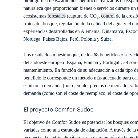
bibliográfica de 84 artículos científicos realizados en Españ
naturaleza que proporcionan bienes o servicios durante un 
ecosistemas
forestales
(captura de CO
,
control
de la erosi
2
frutos del bosque, regulación de la calidad del agua y el c
experiencias desarrolladas en Alemania, Dinamarca, Escocia,
Noruega, Países Bajos, Perú, Polonia y Suiza.
Los resultados muestran que, de los 68 beneficios o servici
del sudoeste europeo -España, Francia y Portugal-, 29 son 
mantenimiento. En función de su adecuación a cada tipo de 
beneficio le corresponde un método más adecuado para calc
estiman la demanda (por ejemplo, precios de mercado, valo
demanda (como son el coste de reemplazo, el coste de oport
El proyecto Comfor-Sudoe
El objetivo de Comfor-Sudoe es potenciar los bosques compl
variadas como una estrategia de adaptación. A través de la 
respuesta al cambio climático y a la disminución de la biod