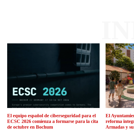
I
El equipo español de ciberseguridad para el
El Ayuntamien
ECSC 2026 comienza a formarse para la cita
reforma integ
de octubre en Bochum
Armadas y su