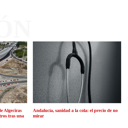
ÓN
de Algeciras
Andalucía, sanidad a la cola: el precio de no
tros tras una
mirar