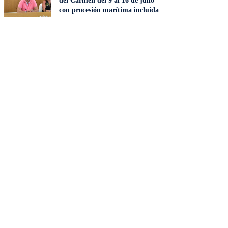
del Carmen del 9 al 16 de julio
con procesión marítima incluida