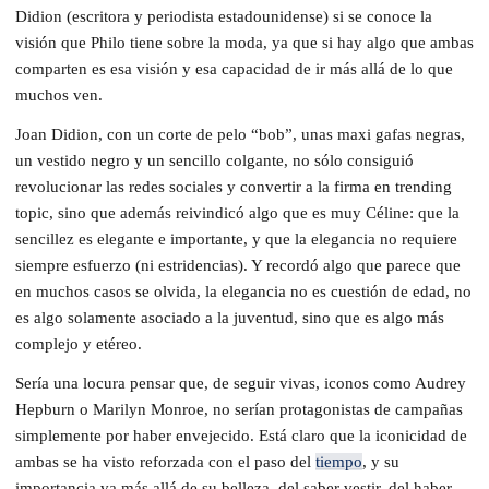
Didion (escritora y periodista estadounidense) si se conoce la
visión que Philo tiene sobre la moda, ya que si hay algo que ambas
comparten es esa visión y esa capacidad de ir más allá de lo que
muchos ven.
Joan Didion, con un corte de pelo “bob”, unas maxi gafas negras,
un vestido negro y un sencillo colgante, no sólo consiguió
revolucionar las redes sociales y convertir a la firma en trending
topic, sino que además reivindicó algo que es muy Céline: que la
sencillez es elegante e importante, y que la elegancia no requiere
siempre esfuerzo (ni estridencias). Y recordó algo que parece que
en muchos casos se olvida, la elegancia no es cuestión de edad, no
es algo solamente asociado a la juventud, sino que es algo más
complejo y etéreo.
Sería una locura pensar que, de seguir vivas, iconos como Audrey
Hepburn o Marilyn Monroe, no serían protagonistas de campañas
simplemente por haber envejecido. Está claro que la iconicidad de
ambas se ha visto reforzada con el paso del
tiempo
, y su
importancia va más allá de su belleza, del saber vestir, del haber