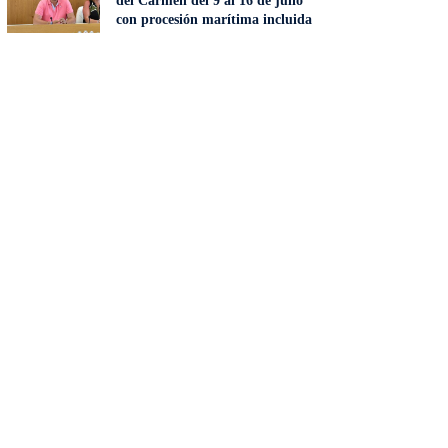
del Carmen del 9 al 16 de julio
con procesión marítima incluida