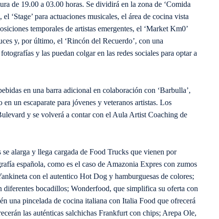
rtura de 19.00 a 03.00 horas. Se dividirá en la zona de ‘Comida
el ‘Stage’ para actuaciones musicales, el área de cocina vista
posiciones temporales de artistas emergentes, el ‘Market Km0’
uces y, por último, el ‘Rincón del Recuerdo’, con una
otografías y las puedan colgar en las redes sociales para optar a
 bebidas en una barra adicional en colaboración con ‘Barbulla’,
en un escaparate para jóvenes y veteranos artistas. Los
l Bulevard y se volverá a contar con el Aula Artist Coaching de
tes se alarga y llega cargada de Food Trucks que vienen por
ografía española, como es el caso de Amazonia Expres con zumos
Yankineta con el autentico Hot Dog y hamburguesas de colores;
on diferentes bocadillos; Wonderfood, que simplifica su oferta con
n una pincelada de cocina italiana con Italia Food que ofrecerá
ecerán las auténticas salchichas Frankfurt con chips; Arepa Ole,