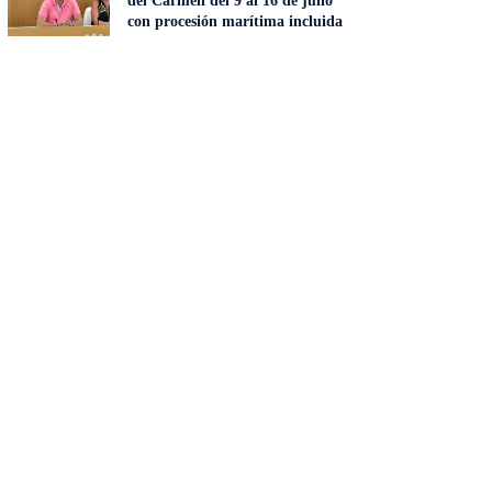
del Carmen del 9 al 16 de julio
con procesión marítima incluida