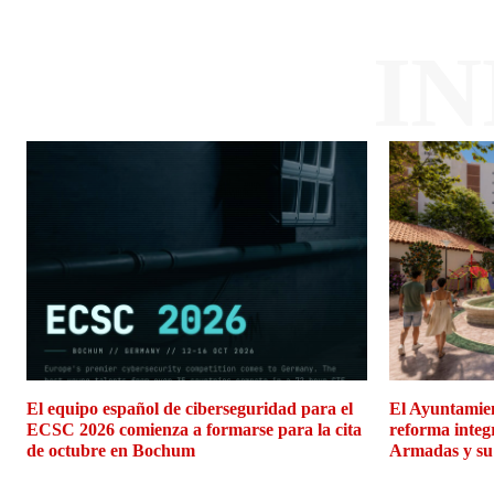
I
El equipo español de ciberseguridad para el
El Ayuntamien
ECSC 2026 comienza a formarse para la cita
reforma integ
de octubre en Bochum
Armadas y su