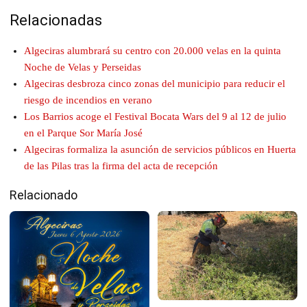
Relacionadas
Algeciras alumbrará su centro con 20.000 velas en la quinta
Noche de Velas y Perseidas
Algeciras desbroza cinco zonas del municipio para reducir el
riesgo de incendios en verano
Los Barrios acoge el Festival Bocata Wars del 9 al 12 de julio
en el Parque Sor María José
Algeciras formaliza la asunción de servicios públicos en Huerta
de las Pilas tras la firma del acta de recepción
Relacionado