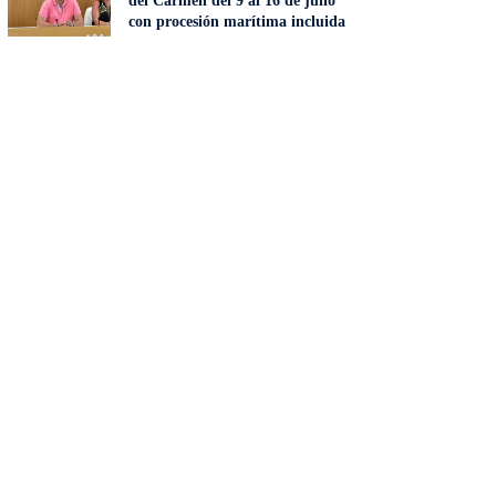
del Carmen del 9 al 16 de julio
con procesión marítima incluida