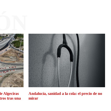
ÓN
de Algeciras
Andalucía, sanidad a la cola: el precio de no
tros tras una
mirar