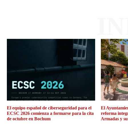
I
El equipo español de ciberseguridad para el
El Ayuntamien
ECSC 2026 comienza a formarse para la cita
reforma integ
de octubre en Bochum
Armadas y su