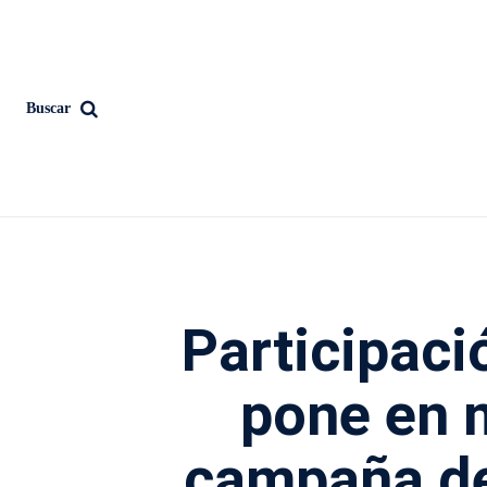
Buscar
Participac
pone en 
campaña de