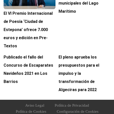
municipales del Lago
Marítimo
El VI Premio Internacional
de Poesía ‘Ciudad de
Estepona’ ofrece 7.000
euros y edición en Pre-
Textos
Publicado el fallo del
El pleno aprueba los
Concurso de Escaparates
presupuestos para el
Navideños 2021 en Los
impulso y la
Barrios
transformación de
Algeciras para 2022
Aviso Legal
Política de Privacidad
Política de Cookies
Configuración de Cookies