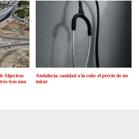
de Algeciras
Andalucía, sanidad a la cola: el precio de no
tros tras una
mirar