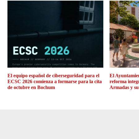
El equipo español de ciberseguridad para el
El Ayuntamien
ECSC 2026 comienza a formarse para la cita
reforma integ
de octubre en Bochum
Armadas y su