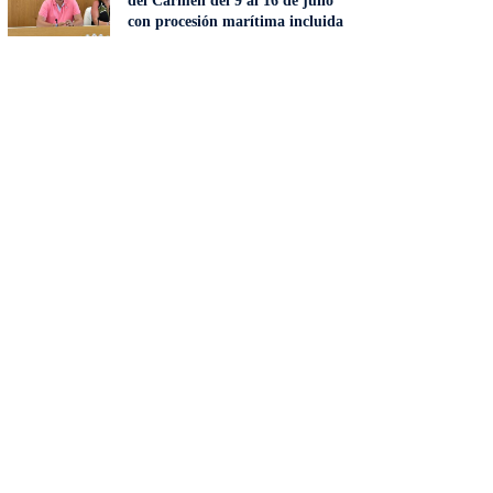
del Carmen del 9 al 16 de julio
con procesión marítima incluida