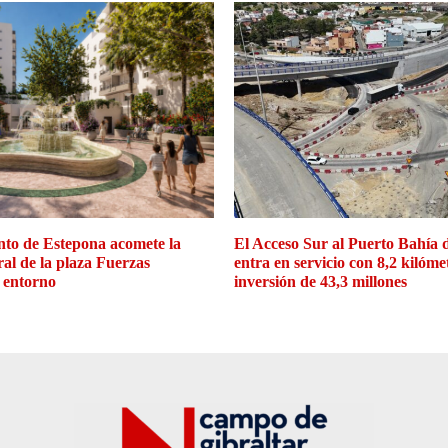
to de Estepona acomete la
El Acceso Sur al Puerto Bahía 
ral de la plaza Fuerzas
entra en servicio con 8,2 kilóme
 entorno
inversión de 43,3 millones