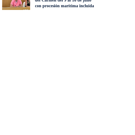
del Carmen del 9 al 16 de julio
con procesión marítima incluida