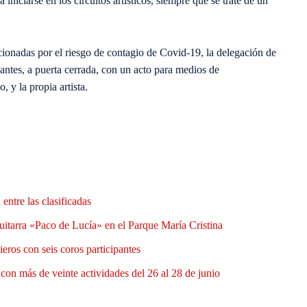
niciarse en los circuitos artísticos, siempre que se trate de un
cionadas por el riesgo de contagio de Covid-19, la delegación de
antes, a puerta cerrada, con un acto para medios de
, y la propia artista.
entre las clasificadas
uitarra «Paco de Lucía» en el Parque María Cristina
eros con seis coros participantes
a con más de veinte actividades del 26 al 28 de junio