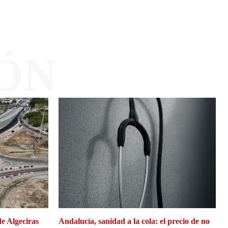
ÓN
de Algeciras
Andalucía, sanidad a la cola: el precio de no