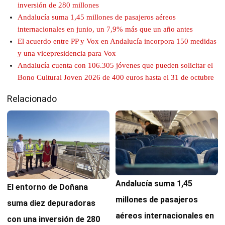
inversión de 280 millones
Andalucía suma 1,45 millones de pasajeros aéreos
internacionales en junio, un 7,9% más que un año antes
El acuerdo entre PP y Vox en Andalucía incorpora 150 medidas
y una vicepresidencia para Vox
Andalucía cuenta con 106.305 jóvenes que pueden solicitar el
Bono Cultural Joven 2026 de 400 euros hasta el 31 de octubre
Relacionado
Andalucía suma 1,45
El entorno de Doñana
millones de pasajeros
suma diez depuradoras
aéreos internacionales en
con una inversión de 280