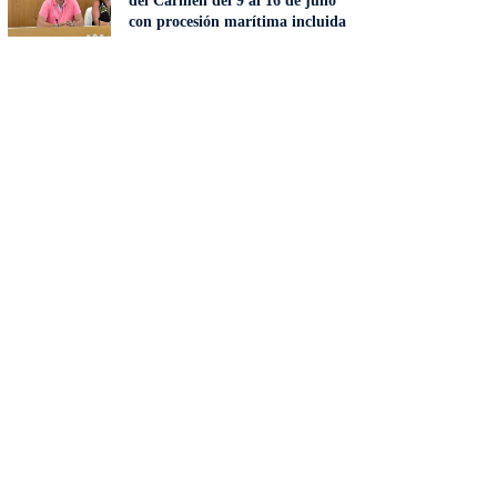
del Carmen del 9 al 16 de julio
con procesión marítima incluida