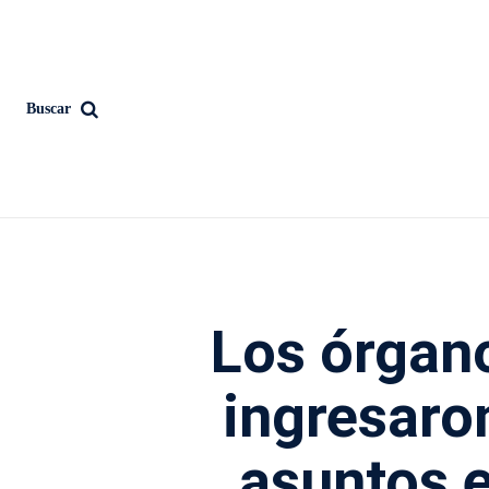
Buscar
Los órgano
ingresaro
asuntos e