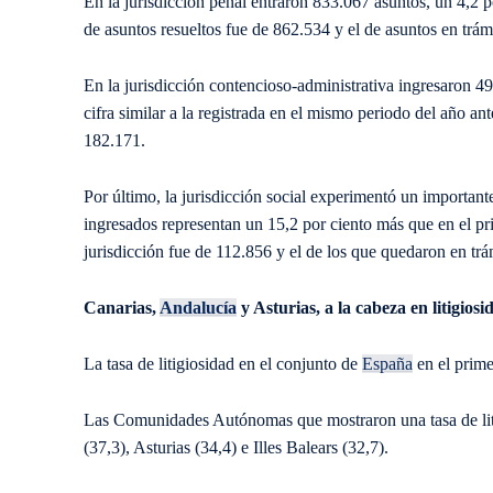
En la jurisdicción penal entraron 833.067 asuntos, un 4,2 
de asuntos resueltos fue de 862.534 y el de asuntos en trámi
En la jurisdicción contencioso-administrativa ingresaron 4
cifra similar a la registrada en el mismo periodo del año an
182.171.
Por último, la jurisdicción social experimentó un important
ingresados representan un 15,2 por ciento más que en el pr
jurisdicción fue de 112.856 y el de los que quedaron en trám
Canarias,
Andalucía
y Asturias, a la cabeza en litigiosi
La tasa de litigiosidad en el conjunto de
España
en el prime
Las Comunidades Autónomas que mostraron una tasa de liti
(37,3), Asturias (34,4) e Illes Balears (32,7).