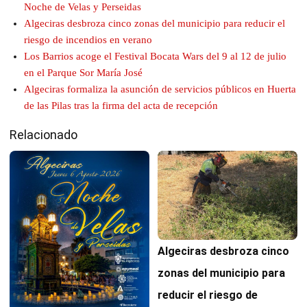
Noche de Velas y Perseidas
Algeciras desbroza cinco zonas del municipio para reducir el
riesgo de incendios en verano
Los Barrios acoge el Festival Bocata Wars del 9 al 12 de julio
en el Parque Sor María José
Algeciras formaliza la asunción de servicios públicos en Huerta
de las Pilas tras la firma del acta de recepción
Relacionado
Algeciras desbroza cinco
zonas del municipio para
reducir el riesgo de