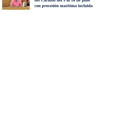
del Carmen del 9 al 16 de julio
con procesión marítima incluida