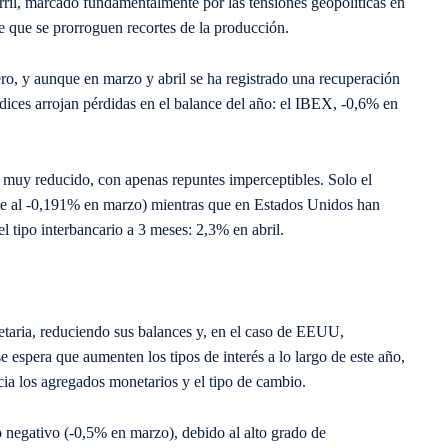
rril, marcado fundamentalmente por las tensiones geopolíticas en
de que se prorroguen recortes de la producción.
ro, y aunque en marzo y abril se ha registrado una recuperación
ndices arrojan pérdidas en el balance del año: el IBEX, -0,6% en
l muy reducido, con apenas repuntes imperceptibles. Solo el
nte al -0,191% en marzo) mientras que en Estados Unidos han
l tipo interbancario a 3 meses: 2,3% en abril.
etaria, reduciendo sus balances y, en el caso de EEUU,
e espera que aumenten los tipos de interés a lo largo de este año,
cia los agregados monetarios y el tipo de cambio.
o negativo (-0,5% en marzo), debido al alto grado de