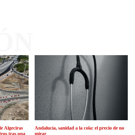
ÓN
de Algeciras
Andalucía, sanidad a la cola: el precio de no
tros tras una
mirar