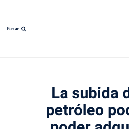
Buscar
La subida d
petróleo pod
poder adqui