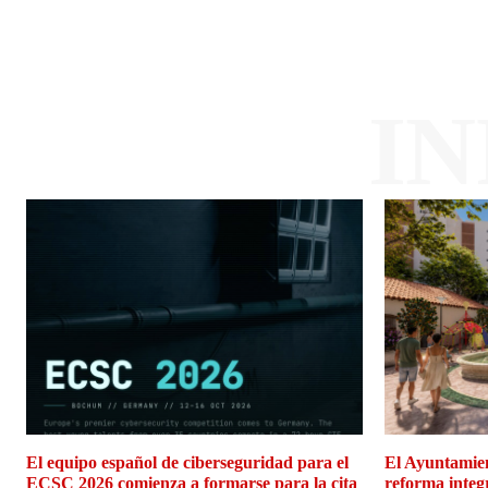
I
El equipo español de ciberseguridad para el
El Ayuntamien
ECSC 2026 comienza a formarse para la cita
reforma integ