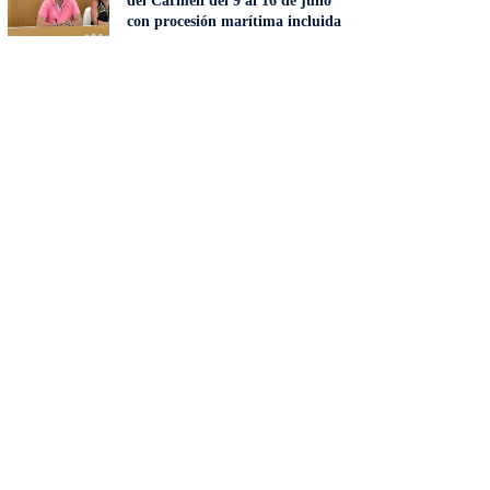
del Carmen del 9 al 16 de julio
con procesión marítima incluida