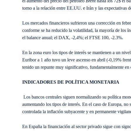
el aumento del precio del petróleo
Brent
hasta los 72$ el ba
torno a la relación entre EE.UU. e Irán y las expectativas 
Los mercados financieros sufrieron una corrección en febre
conforme se ha reducido la volatilidad, la mayoría de los í
el balance anual; el DAX, -2,4%; el FTSE 100, -2.3%.
En la zona euro los tipos de interés se mantienen a un nive
Euribor a 1 año tuvo un leve ascenso en abril (-0,19% fre
tenido un repunte muy significativo, fundamentalmente en e
INDICADORES DE POLÍTICA MONETARIA
Los bancos centrales siguen normalizando su política mon
aumentando los tipos de interés. En el caso de Europa, no s
controlada la inflación subyacente y en permanente vigilan
En España la financiación al sector privado sigue con sign