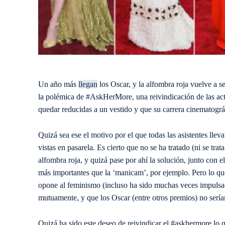
Un año más
llegan
los Oscar, y la alfombra roja vuelve a 
la polémica de #AskHerMore, una reivindicación de las actr
quedar reducidas a un vestido y que su carrera cinematográf
Quizá sea ese el motivo por el que todas las asistentes lle
vistas en pasarela. Es cierto que no se ha tratado (ni se tr
alfombra roja, y quizá pase por ahí la solución, junto con e
más importantes que la ‘manicam’, por ejemplo. Pero lo qu
opone al feminismo (incluso ha sido muchas veces impulsado
mutuamente, y que los Oscar (entre otros premios) no serían
Quizá ha sido este deseo de reivindicar el #askhermore lo 