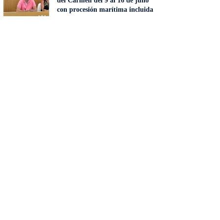
del Carmen del 9 al 16 de julio
con procesión marítima incluida