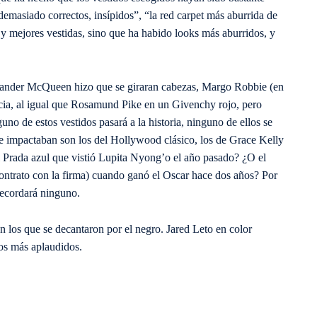
s demasiado correctos, insípidos”, “la red carpet más aburrida de
 y mejores vestidas, sino que ha habido looks más aburridos, y
lexander McQueen hizo que se giraran cabezas, Margo Robbie (en
ncia, al igual que Rosamund Pike en un Givenchy rojo, pero
uno de estos vestidos pasará a la historia, ninguno de ellos se
e impactaban son los del Hollywood clásico, los de Grace Kelly
l Prada azul que vistió Lupita Nyong’o el año pasado? ¿O el
contrato con la firma) cuando ganó el Oscar hace dos años? Por
recordará ninguno.
n los que se decantaron por el negro. Jared Leto en color
los más aplaudidos.