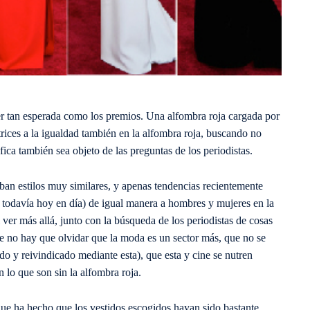
ser tan esperada como los premios. Una alfombra roja cargada por
ices a la igualdad también en la alfombra roja, buscando no
ica también sea objeto de las preguntas de los periodistas.
vaban estilos muy similares, y apenas tendencias recientemente
ata todavía hoy en día) de igual manera a hombres y mujeres en la
l ver más allá, junto con la búsqueda de los periodistas de cosas
e no hay que olvidar que la moda es un sector más, que no se
 y reivindicado mediante esta), que esta y cine se nutren
 lo que son sin la alfombra roja.
que ha hecho que los vestidos escogidos hayan sido bastante