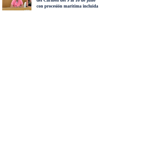
del Carmen del 9 al 16 de julio
con procesión marítima incluida