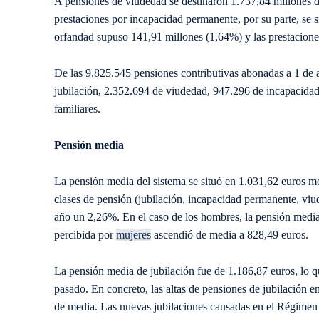
A pensiones de viudedad se destinaron 1.737,84 millones 
prestaciones por incapacidad permanente, por su parte, se 
orfandad supuso 141,91 millones (1,64%) y las prestaciones
De las 9.825.545 pensiones contributivas abonadas a 1 de 
jubilación, 2.352.694 de viudedad, 947.296 de incapacida
familiares.
Pensión media
La pensión media del sistema se situó en 1.031,62 euros me
clases de pensión (jubilación, incapacidad permanente, viu
año un 2,26%. En el caso de los hombres, la pensión media
percibida por
mujeres
ascendió de media a 828,49 euros.
La pensión media de jubilación fue de 1.186,87 euros, lo 
pasado. En concreto, las altas de pensiones de jubilación 
de media. Las nuevas jubilaciones causadas en el Régimen