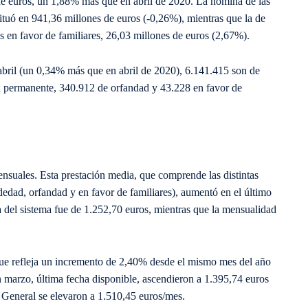
de euros, un 1,88% más que en abril de 2020. La nómina de las
situó en 941,36 millones de euros (-0,26%), mientras que la de
 en favor de familiares, 26,03 millones de euros (2,67%).
abril (un 0,34% más que en abril de 2020), 6.141.415 son de
d permanente, 340.912 de orfandad y 43.228 en favor de
nsuales. Esta prestación media, que comprende las distintas
dedad, orfandad y en favor de familiares), aumentó en el último
 del sistema fue de 1.252,70 euros, mientras que la mensualidad
que refleja un incremento de 2,40% desde el mismo mes del año
en marzo, última fecha disponible, ascendieron a 1.395,74 euros
 General se elevaron a 1.510,45 euros/mes.