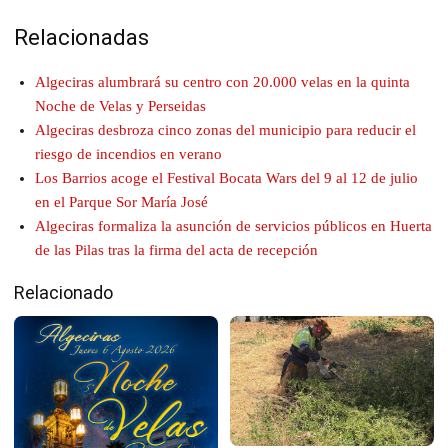
Relacionadas
Algeciras alumbrará su centro con 20.000 velas en la quinta
Noche de Velas y Perseidas
Algeciras desbroza cinco zonas del municipio para reducir el
riesgo de incendios en verano
Los Barrios acoge el Festival Bocata Wars del 9 al 12 de julio
en el Parque Sor María José
Algeciras formaliza la asunción de servicios públicos en Huerta
de las Pilas tras la firma del acta de recepción
Relacionado