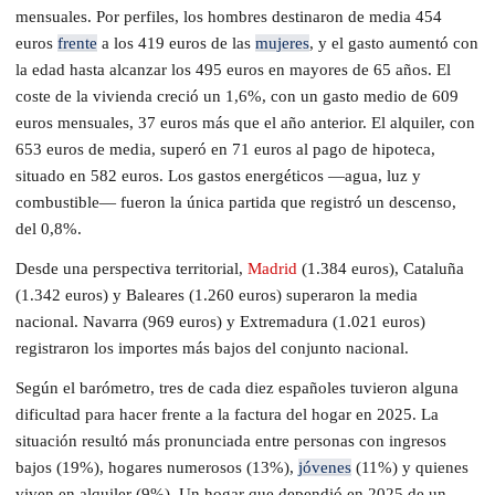
mensuales. Por perfiles, los hombres destinaron de media 454
euros
frente
a los 419 euros de las
mujeres
, y el gasto aumentó con
la edad hasta alcanzar los 495 euros en mayores de 65 años. El
coste de la vivienda creció un 1,6%, con un gasto medio de 609
euros mensuales, 37 euros más que el año anterior. El alquiler, con
653 euros de media, superó en 71 euros al pago de hipoteca,
situado en 582 euros. Los gastos energéticos —agua, luz y
combustible— fueron la única partida que registró un descenso,
del 0,8%.
Desde una perspectiva territorial,
Madrid
(1.384 euros), Cataluña
(1.342 euros) y Baleares (1.260 euros) superaron la media
nacional. Navarra (969 euros) y Extremadura (1.021 euros)
registraron los importes más bajos del conjunto nacional.
Según el barómetro, tres de cada diez españoles tuvieron alguna
dificultad para hacer frente a la factura del hogar en 2025. La
situación resultó más pronunciada entre personas con ingresos
bajos (19%), hogares numerosos (13%),
jóvenes
(11%) y quienes
viven en alquiler (9%). Un hogar que dependió en 2025 de un