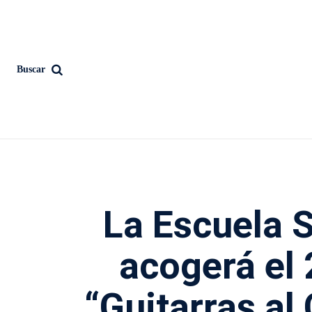
Buscar
La Escuela 
acogerá el 
“Guitarras al