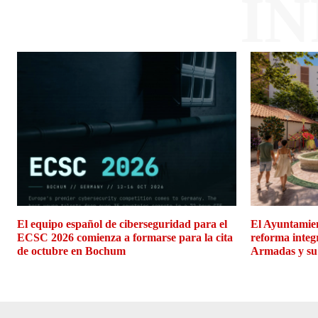
I
El equipo español de ciberseguridad para el
El Ayuntamien
ECSC 2026 comienza a formarse para la cita
reforma integ
de octubre en Bochum
Armadas y su