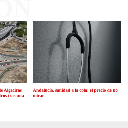
ÓN
de Algeciras
Andalucía, sanidad a la cola: el precio de no
tros tras una
mirar