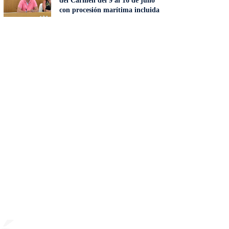
del Carmen del 9 al 16 de julio
con procesión marítima incluida