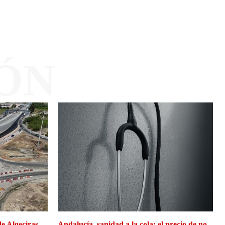
ÓN
de Algeciras
Andalucía, sanidad a la cola: el precio de no