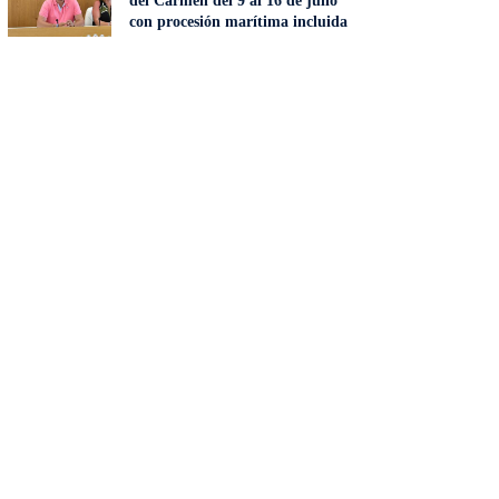
del Carmen del 9 al 16 de julio
con procesión marítima incluida