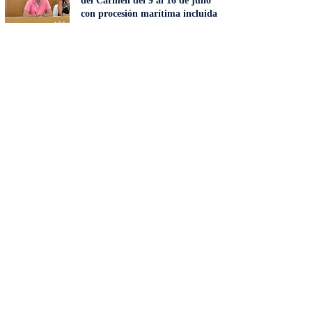
del Carmen del 9 al 16 de julio
con procesión marítima incluida