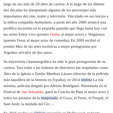
largo de sus más de 20 años de carrera. A lo largo de las últimas
dos décadas ha interpretado algunos de los personajes más
importantes del cine, teatro y televisión. Vinculado en sus inicios a
la mítica compañía Animalario, a partir del año 2000 arrancó una
prolífica incursión en la pequeña pantalla que llega hasta hoy con
las series Estoy vivo (premio
Ondas
al mejor actor) y Vergüenza
(premio Feroz al mejor actor de comedia). En 2009 recibió el
premio Max de las artes escénicas a mejor protagonista por
Argelino servidor de dos amos.
Su trayectoria cinematográfica ha sido la gran protagonista de su
carrera. Tras rodar a las órdenes de directores tan respetados como
Álex de la Iglesia o Emilio Martínez Lázaro (director de la película
más taquillera de la historia en España), en 2014
estrena
La isla
mínima, película dirigida por Alberto Rodríguez. Presentada en el
Festival de
San Sebastián
, ganó la Concha de Plata al mejor actor y
todos los premios de la
temporada
: el Goya, el Feroz, el Forqué, el
Sant Jordi, la medalla del Cec…
En 2016 realiza su
primera
incursión en Hollywood, rodando