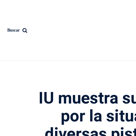
Buscar
IU muestra s
por la sit
diversas pis