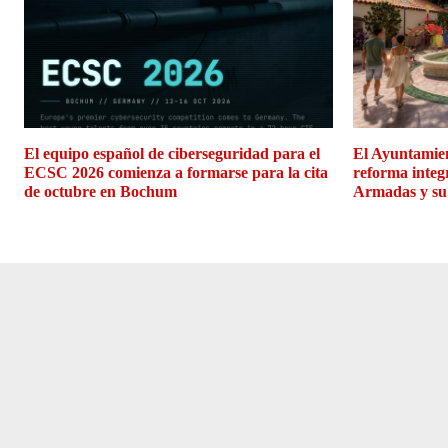
El equipo español de ciberseguridad para el
El Ayuntamien
ECSC 2026 comienza a formarse para la cita
reforma integ
de octubre en Bochum
Armadas y su