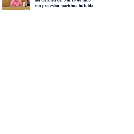
del Carmen del 9 al 16 de julio
con procesión marítima incluida