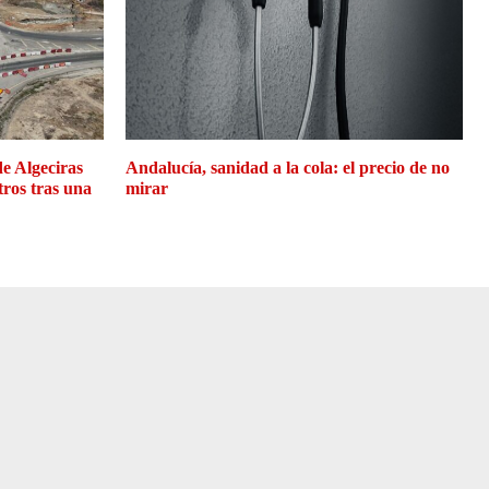
de Algeciras
Andalucía, sanidad a la cola: el precio de no
tros tras una
mirar