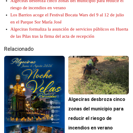
Algeciras desbroza cinco zonas del municipio para reducir el
riesgo de incendios en verano
Los Barrios acoge el Festival Bocata Wars del 9 al 12 de julio
en el Parque Sor María José
Algeciras formaliza la asunción de servicios públicos en Huerta
de las Pilas tras la firma del acta de recepción
Relacionado
Algeciras desbroza cinco
zonas del municipio para
reducir el riesgo de
incendios en verano