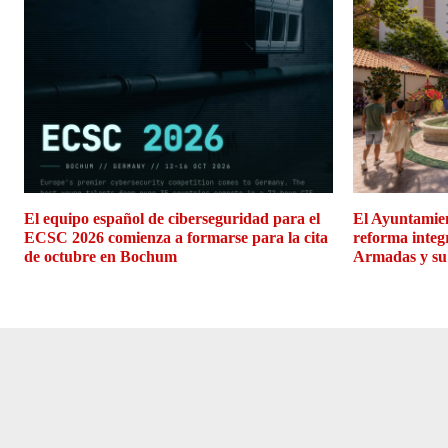
El equipo español de ciberseguridad para el
El Ayuntamien
ECSC 2026 comienza a formarse para la cita
reforma integ
de octubre en Bochum
Armadas y su