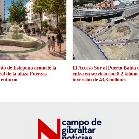
to de Estepona acomete la
El Acceso Sur al Puerto Bahía 
ral de la plaza Fuerzas
entra en servicio con 8,2 kilóme
 entorno
inversión de 43,3 millones