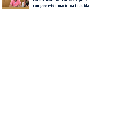
del Carmen del 9 al 16 de julio
con procesión marítima incluida