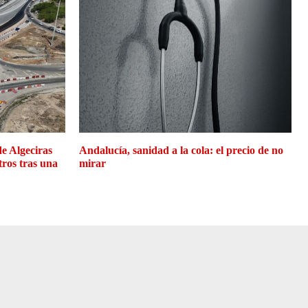
de Algeciras
Andalucía, sanidad a la cola: el precio de no
tros tras una
mirar