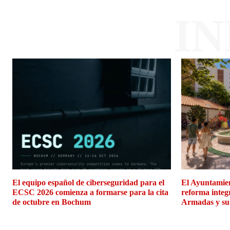
I
El equipo español de ciberseguridad para el
El Ayuntamien
ECSC 2026 comienza a formarse para la cita
reforma integ
de octubre en Bochum
Armadas y su