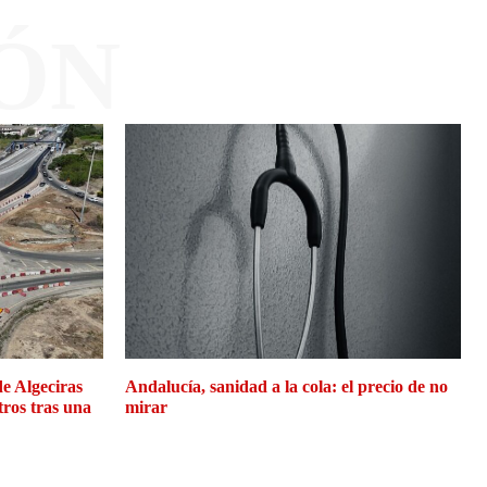
ÓN
de Algeciras
Andalucía, sanidad a la cola: el precio de no
tros tras una
mirar