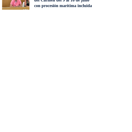
del Carmen del 9 al 16 de julio
con procesión marítima incluida