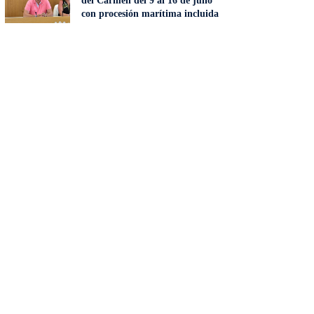
del Carmen del 9 al 16 de julio
con procesión marítima incluida