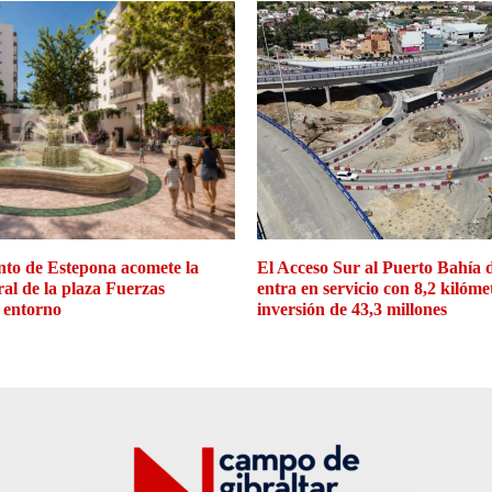
to de Estepona acomete la
El Acceso Sur al Puerto Bahía 
ral de la plaza Fuerzas
entra en servicio con 8,2 kilóme
 entorno
inversión de 43,3 millones