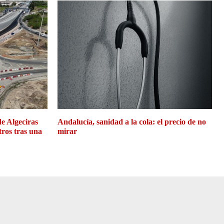
de Algeciras
Andalucía, sanidad a la cola: el precio de no
tros tras una
mirar