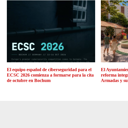
El equipo español de ciberseguridad para el
El Ayuntamien
ECSC 2026 comienza a formarse para la cita
reforma integ
de octubre en Bochum
Armadas y su