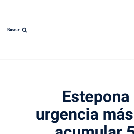
Buscar
Estepona 
urgencia más 
acumular 5