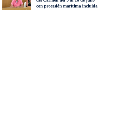
del Carmen del 9 al 16 de julio
con procesión marítima incluida