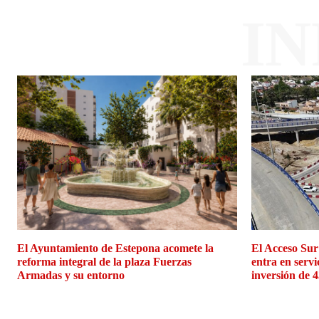
I
El Ayuntamiento de Estepona acomete la
El Acceso Sur
reforma integral de la plaza Fuerzas
entra en servi
Armadas y su entorno
inversión de 4