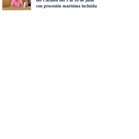
del Carmen del 9 al 16 de julio
con procesión marítima incluida