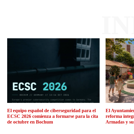
I
El equipo español de ciberseguridad para el
El Ayuntamien
ECSC 2026 comienza a formarse para la cita
reforma integ
de octubre en Bochum
Armadas y su