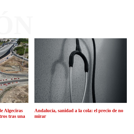
ÓN
de Algeciras
Andalucía, sanidad a la cola: el precio de no
tros tras una
mirar