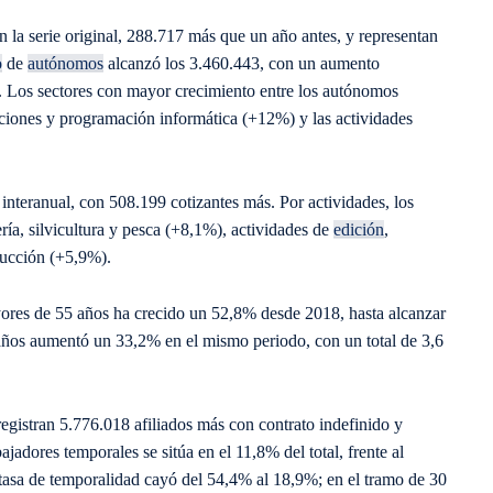
n la serie original, 288.717 más que un año antes, y representan
o
de
autónomos
alcanzó los 3.460.443, con un aumento
s. Los sectores con mayor crecimiento entre los autónomos
aciones y programación informática (+12%) y las actividades
interanual, con 508.199 cotizantes más. Por actividades, los
ía, silvicultura y pesca (+8,1%), actividades de
edición
,
rucción (+5,9%).
ayores de 55 años ha crecido un 52,8% desde 2018, hasta alcanzar
 años aumentó un 33,2% en el mismo periodo, con un total de 3,6
egistran 5.776.018 afiliados más con contrato indefinido y
jadores temporales se sitúa en el 11,8% del total, frente al
tasa de temporalidad cayó del 54,4% al 18,9%; en el tramo de 30