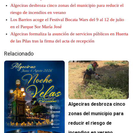
Algeciras desbroza cinco zonas del municipio para reducir el
riesgo de incendios en verano
Los Barrios acoge el Festival Bocata Wars del 9 al 12 de julio
en el Parque Sor María José
Algeciras formaliza la asunción de servicios públicos en Huerta
de las Pilas tras la firma del acta de recepción
Relacionado
Algeciras desbroza cinco
zonas del municipio para
reducir el riesgo de
incendios en verano