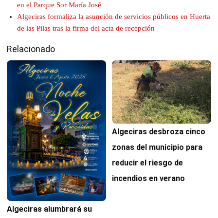
en el Parque Sor María José
Algeciras formaliza la asunción de servicios públicos en Huerta
de las Pilas tras la firma del acta de recepción
Relacionado
Algeciras desbroza cinco
zonas del municipio para
reducir el riesgo de
incendios en verano
Algeciras alumbrará su