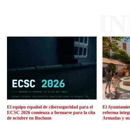
I
El equipo español de ciberseguridad para el
El Ayuntamien
ECSC 2026 comienza a formarse para la cita
reforma integ
de octubre en Bochum
Armadas y su