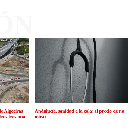
ÓN
de Algeciras
Andalucía, sanidad a la cola: el precio de no
tros tras una
mirar