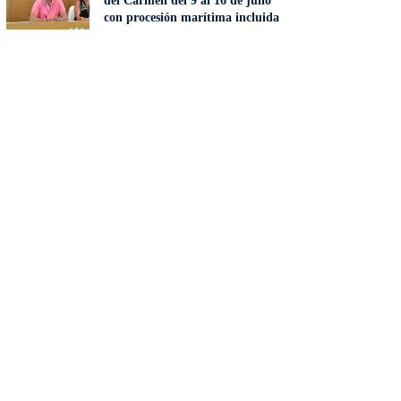
del Carmen del 9 al 16 de julio
con procesión marítima incluida