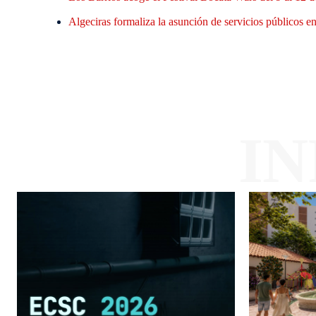
Algeciras formaliza la asunción de servicios públicos en 
I