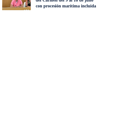
del Carmen del 9 al 16 de julio
con procesión marítima incluida