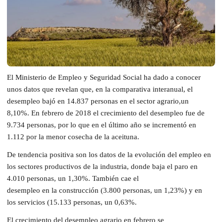
E
l Ministerio de Empleo y Seguridad Social ha dado a conocer
unos datos que revelan que, e
n la comparativa interanual
,
el
desempleo baj
ó
en 14.837 personas
en el sector agrario,
un
8,10%.
E
n
f
ebrero
de 2018
el crecimiento del desempleo fue de
9.734
personas,
por lo que en el último año se incrementó
en
1.112
por
la menor cosecha de
la
aceituna.
De tendencia positiva son los datos de
la
evolución del empleo en
los sectores productivos de la industria
, donde baja
el paro en
4
.010 personas, un
1,30%
. También cae
el
desempleo
en
la
c
onstrucción
(
3
.
800 personas
, un
1,23%)
y
en
los
s
ervicios
(
15.133 personas
,
un 0,63%.
E
l
crecimiento del desempleo agrario
en
f
ebrero se