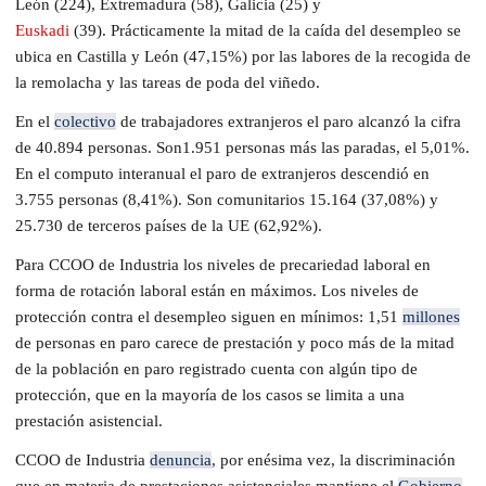
León
(
224
),
Extremadura
(
58
),
Galicia
(
25
)
y
Euskadi
(
39
).
P
rácticamente la mitad de la caída del desempleo se
ubica en Castilla y León (47,15%) por las labores de la recogida de
la remolacha y las tareas de poda del viñedo.
En el
colectivo
de trabajadores extranjeros el paro alcanz
ó
la cifra
de 40.894 personas
. Son
1
.
951 personas
más las paradas,
el 5,01%
.
En
el computo interanual el paro de extranjeros desc
endió
en
3
.
755 persona
s
(8,41%)
. Son comunitarios
15.164
(
37,08%
)
y
25.730
de terceros países de la UE
(
62,92%
)
.
Para CCOO
de
Industria los niveles de precariedad laboral en
forma de rotación laboral está
n
en máximos. Los niveles de
protección contra el desempleo siguen en mínimos: 1,51
millones
de personas en paro carece de prestación y poco más de la mitad
de la población en paro registrado cuenta con algún tipo de
protección, que en la mayoría de los casos se limita a una
prestación asistencial.
CCOO
de
Industria
denuncia
,
por enésima vez
,
la discriminación
que en materia de prestaciones asistenciales mantiene el
Gobierno