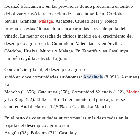
localiz
ó
básicamente en las provincias donde predomina el cultivo
del olivar y
cayó la
recolección de
la
aceituna
:
Jaén, Córdoba,
Sevilla
, Granada,
Málaga
,
Albacete, Ciudad Real y Toledo
,
provincias estas últimas donde acabaron las
tareas de poda del
viñedo.
La menor cosecha de cítricos incid
ió
en el crecimiento del
desempleo agrario en la Comunidad Valenciana y
en
Sevilla,
Córdoba
, H
uelva
,
Murcia y Málaga.
En
Tenerife
y en Catalunya
también cayó la actividad agraria
.
Con carácter global
,
el desempleo agrario
sub
ió
en
once
c
omunidades
a
utónomas
:
Andalucía
(
8.991
),
Asturias
L
a
Mancha
(
1.356
),
Catalunya
(
258
),
C
omunidad
Valencia
(
132
),
Madri
y
La Rioja
(
82)
.
El 82,15% del crecimiento del paro agrario se
sit
uó
en Andalucía y el 12,50% en Castilla
-L
a Mancha.
En el resto de
c
omunidades
a
utónomas la
s
más destacadas en la
bajada del desempleo agrario son
Aragón
(
98
),
Baleares
(
31
),
Castilla y