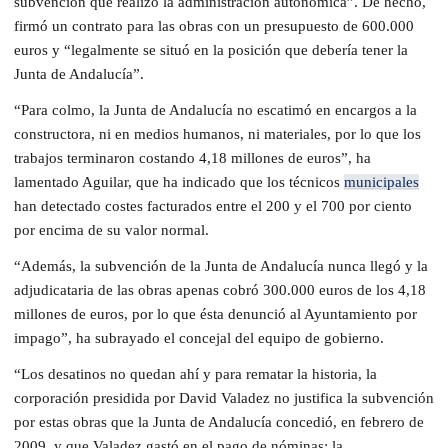
subvención que realizó la administración autonómica”. De hecho,
firmó un contrato para las obras con un presupuesto de 600.000
euros y “legalmente se situó en la posición que debería tener la
Junta de Andalucía”.
“Para colmo, la Junta de Andalucía no escatimó en encargos a la
constructora, ni en medios humanos, ni materiales, por lo que los
trabajos terminaron costando 4,18 millones de euros”, ha
lamentado Aguilar, que ha indicado que los técnicos
municipales
han detectado costes facturados entre el 200 y el 700 por ciento
por encima de su valor normal.
“Además, la subvención de la Junta de Andalucía nunca llegó y la
adjudicataria de las obras apenas cobró 300.000 euros de los 4,18
millones de euros, por lo que ésta denunció al Ayuntamiento por
impago”, ha subrayado el concejal del equipo de gobierno.
“Los desatinos no quedan ahí y para rematar la historia, la
corporación presidida por David Valadez no justifica la subvención
por estas obras que la Junta de Andalucía concedió, en febrero de
2009, y que Valadez gastó en el pago de nóminas; la