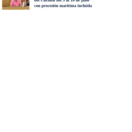
del Carmen del 9 al 16 de julio
con procesión marítima incluida