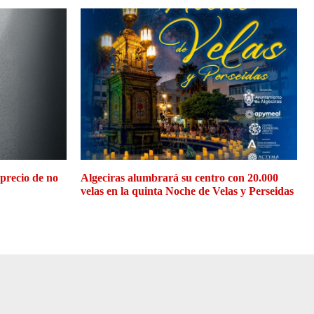
 precio de no
Algeciras alumbrará su centro con 20.000
velas en la quinta Noche de Velas y Perseidas