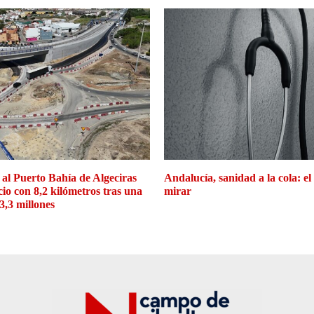
 al Puerto Bahía de Algeciras
Andalucía, sanidad a la cola: el
cio con 8,2 kilómetros tras una
mirar
3,3 millones