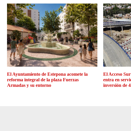
El Ayuntamiento de Estepona acomete la
El Acceso Sur
reforma integral de la plaza Fuerzas
entra en servi
Armadas y su entorno
inversión de 4