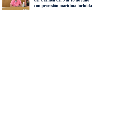
del Carmen del 9 al 16 de julio
con procesión marítima incluida