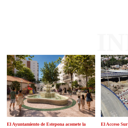
I
El Ayuntamiento de Estepona acomete la
El Acceso Sur