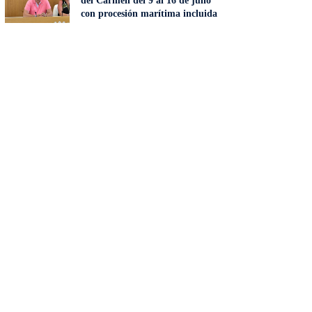
del Carmen del 9 al 16 de julio
con procesión marítima incluida