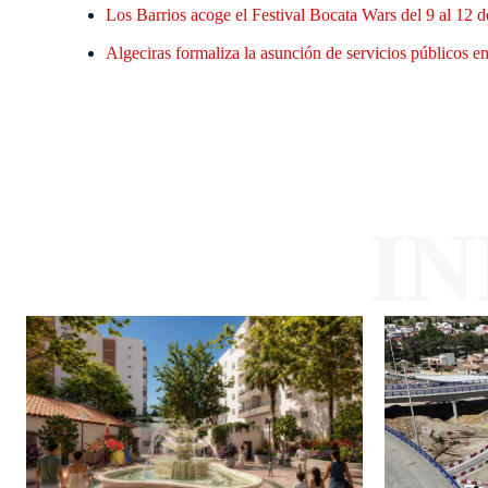
Los Barrios acoge el Festival Bocata Wars del 9 al 12 d
Algeciras formaliza la asunción de servicios públicos en 
I