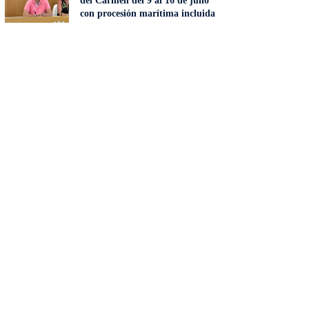
del Carmen del 9 al 16 de julio
con procesión marítima incluida