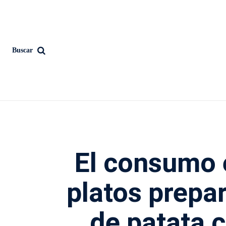
Buscar
El consumo 
platos prepa
de patata 