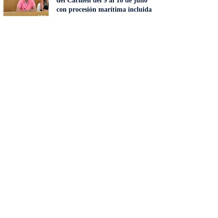
del Carmen del 9 al 16 de julio
con procesión marítima incluida