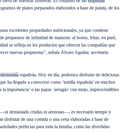
 fuera de nuestras fronteras. El conjunto de las
empresas
amos de platos preparados elaborados a base de patata, de los
 unas excelentes propiedades nutricionales, ya que contiene
e prepararse de infinidad de maneras: al horno, fritas, en puré,
tilidad se refleja en los productos que ofrecen las compañías que
er nuevas propuestas”, señala Álvaro Aguilar, secretario
stronomía
española. Hoy en día, podemos disfrutar de deliciosas
, que ha llegado a conocerse como ‘tortilla española’ en muchos
‘a la importancia’ o las papas ‘arrugás’ con mojo, imprescindibles
 —ni demasiado crudas ni arenosas—, es necesario tiempo y
ean disfrutar de una comida o una cena elaboradas a base de
edades perfectas para toda la familia, como las divertidas