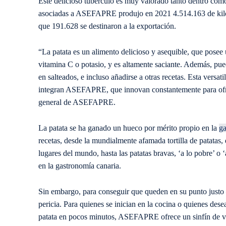
Este delicioso tubérculo es muy valorado tanto dentro como
asociadas a ASEFAPRE produjo en 2021 4.514.163 de kilogr
que 191.628 se destinaron a la exportación.
“La patata es un alimento delicioso y asequible, que posee
vitamina C o potasio, y es altamente saciante. Además, pued
en salteados, e incluso añadirse a otras recetas. Esta versa
integran ASEFAPRE, que innovan constantemente para ofrec
general de ASEFAPRE.
La patata se ha ganado un hueco por mérito propio en la
ga
recetas, desde la mundialmente afamada tortilla de patatas
lugares del mundo, hasta las patatas bravas, ‘a lo pobre’ o 
en la gastronomía canaria.
Sin embargo, para conseguir que queden en su punto justo
pericia. Para quienes se inician en la cocina o quienes des
patata en pocos minutos, ASEFAPRE ofrece un sinfín de vari