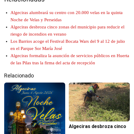
Algeciras alumbrará su centro con 20.000 velas en la quinta
Noche de Velas y Perseidas
Algeciras desbroza cinco zonas del municipio para reducir el
riesgo de incendios en verano
Los Barrios acoge el Festival Bocata Wars del 9 al 12 de julio
en el Parque Sor María José
Algeciras formaliza la asunción de servicios públicos en Huerta
de las Pilas tras la firma del acta de recepción
Relacionado
Algeciras desbroza cinco